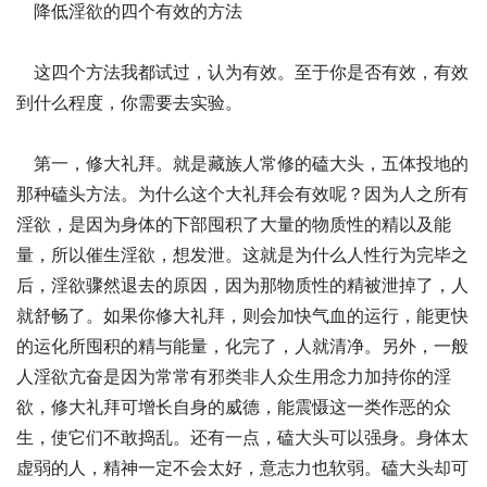
降低淫欲的四个有效的方法
这四个方法我都试过，认为有效。至于你是否有效，有效
到什么程度，你需要去实验。
第一，修大礼拜。就是藏族人常修的磕大头，五体投地的
那种磕头方法。为什么这个大礼拜会有效呢？因为人之所有
淫欲，是因为身体的下部囤积了大量的物质性的精以及能
量，所以催生淫欲，想发泄。这就是为什么人性行为完毕之
后，淫欲骤然退去的原因，因为那物质性的精被泄掉了，人
就舒畅了。如果你修大礼拜，则会加快气血的运行，能更快
的运化所囤积的精与能量，化完了，人就清净。另外，一般
人淫欲亢奋是因为常常有邪类非人众生用念力加持你的淫
欲，修大礼拜可增长自身的威德，能震慑这一类作恶的众
生，使它们不敢捣乱。还有一点，磕大头可以强身。身体太
虚弱的人，精神一定不会太好，意志力也软弱。磕大头却可