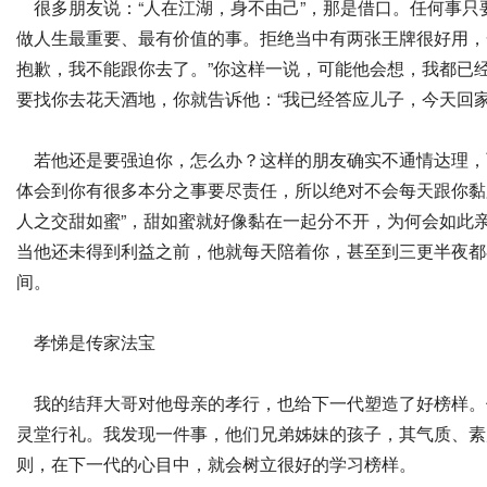
很多朋友说：“人在江湖，身不由己”，那是借口。任何事只
做人生最重要、最有价值的事。拒绝当中有两张王牌很好用，
抱歉，我不能跟你去了。”你这样一说，可能他会想，我都已
要找你去花天酒地，你就告诉他：“我已经答应儿子，今天回
若他还是要强迫你，怎么办？这样的朋友确实不通情达理，而
体会到你有很多本分之事要尽责任，所以绝对不会每天跟你黏
人之交甜如蜜”，甜如蜜就好像黏在一起分不开，为何会如此
当他还未得到利益之前，他就每天陪着你，甚至到三更半夜都
间。
孝悌是传家法宝
我的结拜大哥对他母亲的孝行，也给下一代塑造了好榜样。
灵堂行礼。我发现一件事，他们兄弟姊妹的孩子，其气质、素
则，在下一代的心目中，就会树立很好的学习榜样。