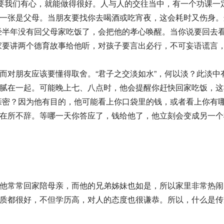
要我们有心，就能做得很好。人与人的交往当中，有一个功课一
一张是父母。当朋友要找你去喝酒或吃宵夜，这会耗时又伤身。
经半年没有回父母家吃饭了，会把他的孝心唤醒。当你说要回去
家要讲两个德育故事给他听，对孩子要言出必行，不可妄语谎言，
对朋友应该要懂得取舍。“君子之交淡如水”，何以淡？此淡中
腻在一起。可能晚上七、八点时，他会提醒你赶快回家吃饭，这
亲密？因为他有目的，他可能看上你口袋里的钱，或者看上你有
在所不辞。等哪一天你答应了，钱给他了，他立刻会变成另一个
他常常回家陪母亲，而他的兄弟姊妹也如是，所以家里非常热闹
质都很好，不但学历高，对人的态度也很谦恭。所以，什么是传