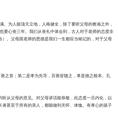
满。为人能顶天立地，人格健全，除了要听父母的教诲之外，
也要心丧三年。我们从丧礼中体会到，古人对于老师的态度非
生命）。父母跟老师的恩德是我们一生都应当铭记的，对于父母
百善之首；第二是孝为先导，百善皆随之，孝是德之根本。孔
的听从父母的意见。对父母讲话能恭敬，此态度一旦内化，以
他长者甚至于所有的亲人，都能做到关怀、体恤。有孝心的孩子