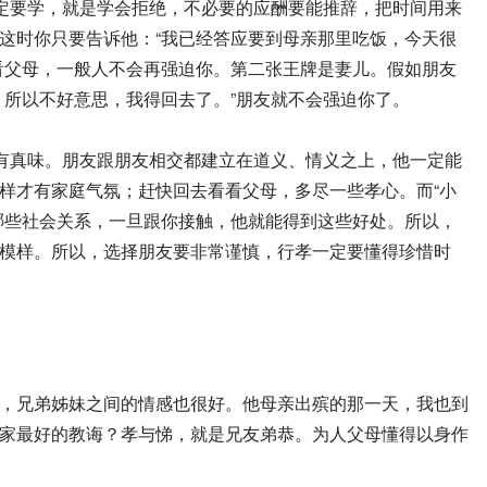
定要学，就是学会拒绝，不必要的应酬要能推辞，把时间用来
这时你只要告诉他：“我已经答应要到母亲那里吃饭，今天很
看父母，一般人不会再强迫你。第二张王牌是妻儿。假如朋友
所以不好意思，我得回去了。”朋友就不会强迫你了。
有真味。朋友跟朋友相交都建立在道义、情义之上，他一定能
样才有家庭气氛；赶快回去看看父母，多尽一些孝心。而“小
哪些社会关系，一旦跟你接触，他就能得到这些好处。所以，
模样。所以，选择朋友要非常谨慎，行孝一定要懂得珍惜时
，兄弟姊妹之间的情感也很好。他母亲出殡的那一天，我也到
家最好的教诲？孝与悌，就是兄友弟恭。为人父母懂得以身作