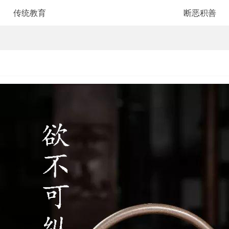
传统教育
断恶积善