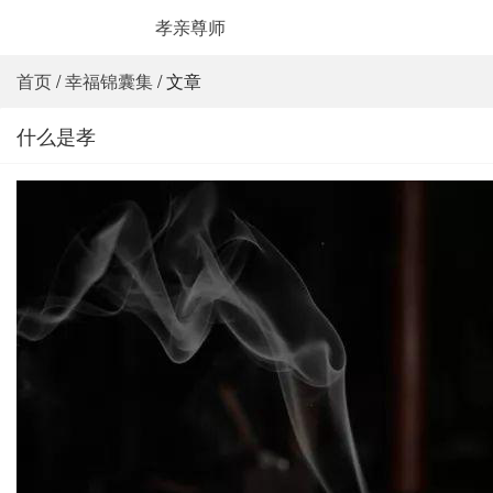
孝亲尊师
首页
/
幸福锦囊集
/ 文章
什么是孝