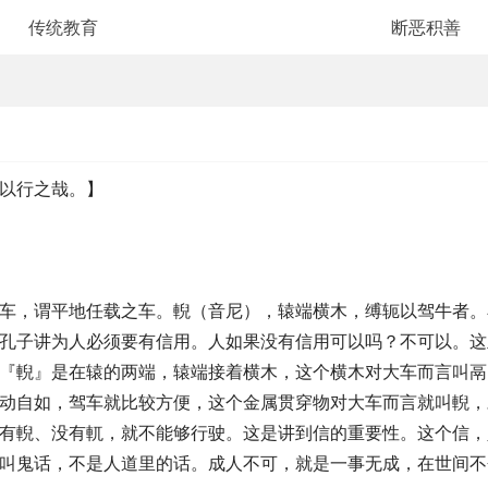
传统教育
断恶积善
以行之哉。】
车，谓平地任载之车。輗（音尼），辕端横木，缚轭以驾牛者。
孔子讲为人必须要有信用。人如果没有信用可以吗？不可以。这
『輗』是在辕的两端，辕端接着横木，这个横木对大车而言叫鬲
动自如，驾车就比较方便，这个金属贯穿物对大车而言就叫輗，
有輗、没有軏，就不能够行驶。这是讲到信的重要性。这个信，
叫鬼话，不是人道里的话。成人不可，就是一事无成，在世间不