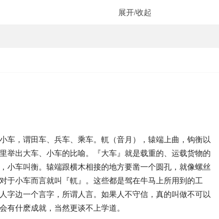
展开/收起
小车，谓田车、兵车、乘车。軏（音月），辕端上曲，钩衡以
里举出大车、小车的比喻。『大车』就是载重的、运载货物的
，小车叫衡。辕端跟横木相接的地方要凿一个圆孔，就像螺丝
对于小车而言就叫『軏』。这些都是驾在牛马上所用到的工
人字边一个言字，所谓人言。如果人不守信，真的叫做不可以
会有什麽成就，当然更谈不上学道。