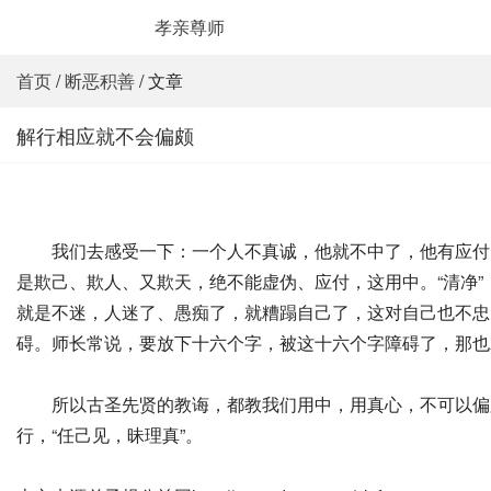
孝亲尊师
首页
/
断恶积善
/ 文章
解行相应就不会偏颇
我们去感受一下：一个人不真诚，他就不中了，他有应付了，
是欺己、欺人、又欺天，绝不能虚伪、应付，这用中。“清净”
就是不迷，人迷了、愚痴了，就糟蹋自己了，这对自己也不忠
碍。师长常说，要放下十六个字，被这十六个字障碍了，那也
所以古圣先贤的教诲，都教我们用中，用真心，不可以偏颇
行，“任己见，昧理真”。