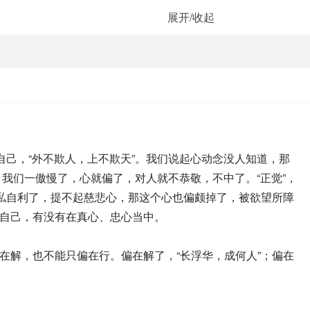
展开/收起
己，“外不欺人，上不欺天”。我们说起心动念没人知道，那
，我们一傲慢了，心就偏了，对人就不恭敬，不中了。“正觉”，
自私自利了，提不起慈悲心，那这个心也偏颇掉了，被欲望所障
自己，有没有在真心、忠心当中。
解，也不能只偏在行。偏在解了，“长浮华，成何人”；偏在