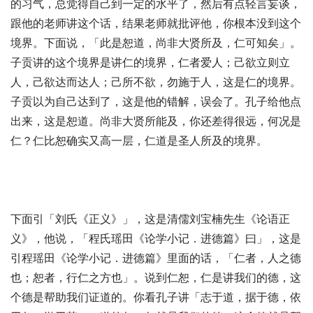
的习气，总觉得自己到一定的水平了，然后有点轻言妄谈，
跟他的老师讲这个话，结果老师就批评他，你根本没到这个
境界。下面说，「此是恕道，尚非大贤所及，仁可知矣」。
子贡讲的这个境界是讲仁的境界，仁者爱人；己欲立则立
人，己欲达而达人；己所不欲，勿施于人，这是仁的境界。
子贡以为自己达到了，这是他的错解，误会了。孔子给他点
出来，这是恕道。尚非大贤所能及，你还差得很远，何况是
仁？仁比恕确实又高一层，仁道是圣人所及的境界。
下面引「刘氏《正义》」，这是清儒刘宝楠先生《论语正
义》，他说，「程氏瑶田《论学小记．进德篇》曰」，这是
引程瑶田《论学小记．进德篇》里面的话，「仁者，人之德
也；恕者，行仁之方也」。说到仁恕，仁是讲我们的德，这
个德是帮助我们证道的。你看孔子讲「志于道，据于德，依