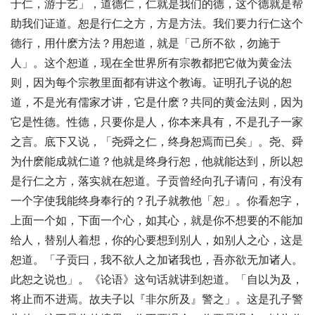
于仁，游于艺」，道德仁，仁就是我们的德，这个德就是帮
助我们证道。恕是行仁之方，方是方法。我们要力行仁这个
德行，用什麽方法？用恕道，就是「己所不欲，勿施于
人」。这个恕道，现在全世界所有宗教都把它做为黄金法
则，因为每个宗教里面都有讲这个教诲。证明孔子说的恕
道，不是光有儒家才讲，它是什麽？共同的黄金法则，因为
它是性德。性德，只要你是人，你本来具有，不是孔子一家
之言。底下又说，「尧舜之仁，终身恕焉而已矣」。尧、舜
为什麽能成就仁道？他就是终身行恕，他就能达到，所以恕
是行仁之方，落实就在恕道。子贡曾经向孔子请问，有没有
一个字使我能终身奉行的？孔子就教他「恕」。你看恕字，
上面一个如，下面一个心，如其心，就是你不想要的不能加
给人，替别人着想，你的心要想到别人，如别人之心，这是
恕道。「子贡曰，我不欲人之加诸我也，吾亦欲无加诸人。
此恕之说也」。《论语》这句话就讲到恕道。「自以为及，
将止而不进焉。故夫子以『非尔所及』警之」。这是孔子警