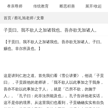
孝亲尊师
传统教育
断恶积善
展开/收起
首页
/
蔡礼旭老师
/ 文章
子贡曰。我不欲人之加诸我也。吾亦欲无加诸人。
【子贡曰。我不欲人之加诸我也。吾亦欲无加诸人。子曰。
赐也。非尔所及也。】
这是讲到仁恕之道。首先我们看《雪公讲要》，他说「子贡
曰」，子贡跟他的老师讲，「我不欲人以此事加之于我身，
吾亦不欲以此事加之于人」，就是「己所不欲，勿施于
人」。「孔子曰：此非汝所能及也」。孔子告诉他老实话，
这不是你的境界。从这里我们也看到，子贡确确实实有自负